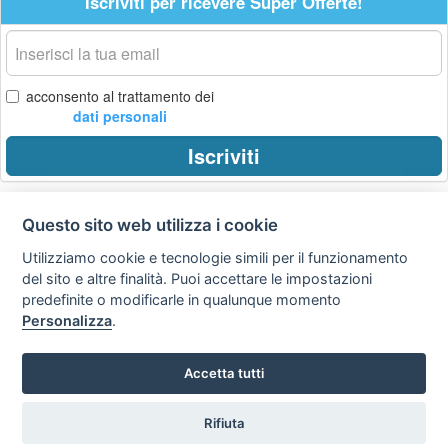
Iscriviti per ricevere Super Offerte!
La
tua
email
acconsento al trattamento dei
dati personali
Iscriviti
Questo sito web utilizza i cookie
Privacy
Avviso
Scrivici
policy
legale
Utilizziamo cookie e tecnologie simili per il funzionamento
del sito e altre finalità. Puoi accettare le impostazioni
Preferenze cookie
predefinite o modificarle in qualunque momento
Personalizza
.
Copyright © 2008
Accetta tutti
SVILUPPO TURISMO ITALIA S.r.L. unipersonale
P.IVA: 01665350433 - R.E.A. FM-195884 Via A. Costa, 2
63822 Porto San Giorgio (FM)
Rifiuta
Tel. 0734 677208